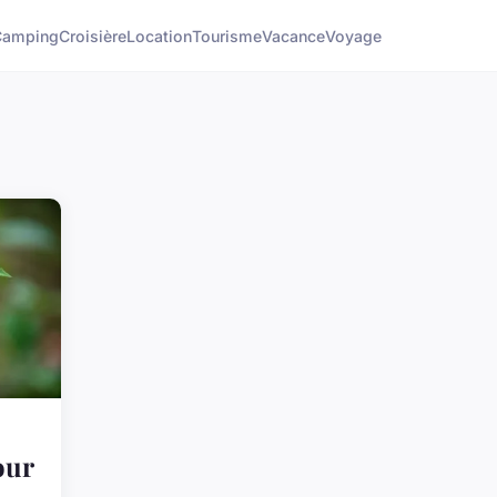
Camping
Croisière
Location
Tourisme
Vacance
Voyage
our