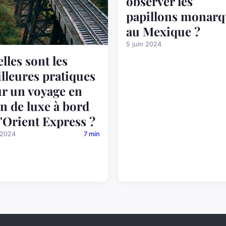
observer les
papillons monarq
au Mexique ?
5 juin 2024
lles sont les
lleures pratiques
r un voyage en
in de luxe à bord
l'Orient Express ?
 2024
7 min