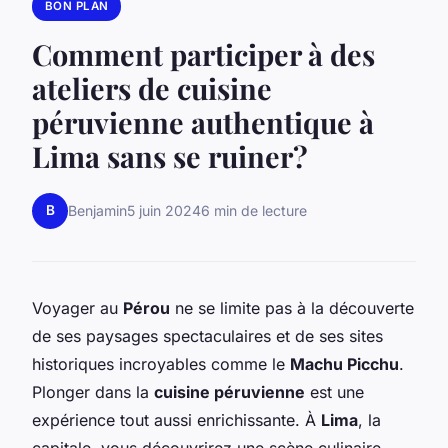
BON PLAN
Comment participer à des
ateliers de cuisine
péruvienne authentique à
Lima sans se ruiner?
B
Benjamin
5 juin 2024
6 min de lecture
Voyager au
Pérou
ne se limite pas à la découverte
de ses paysages spectaculaires et de ses sites
historiques incroyables comme le
Machu Picchu
.
Plonger dans la
cuisine péruvienne
est une
expérience tout aussi enrichissante. À
Lima
, la
capitale, vous découvrirez une scène culinaire